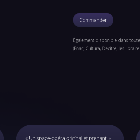
Commander
Également disponible dans toutes 
(Fnac, Cultura, Decitre, les libraires
« Un space-opéra original et prenant. »