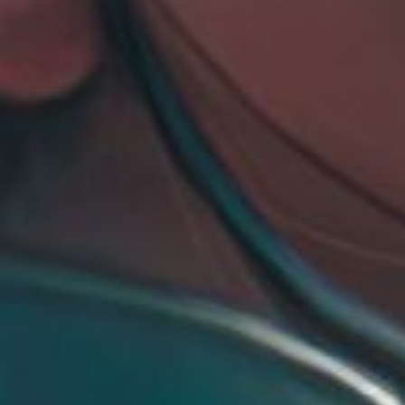
d’édition 
l’imaginai